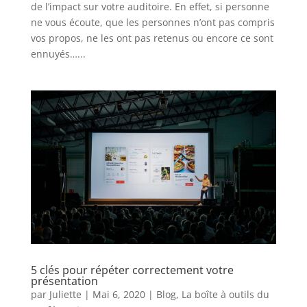
de l’impact sur votre auditoire. En effet, si personne
ne vous écoute, que les personnes n’ont pas compris
vos propos, ne les ont pas retenus ou encore ce sont
ennuyés…...
5 clés pour répéter correctement votre
présentation
par
Juliette
|
Mai 6, 2020
|
Blog
,
La boîte à outils du